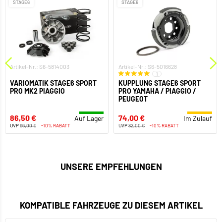
STAGE6
STAGE6
Artikel-Nr.: S6-5814003
Artikel-Nr.: S6-5016628
1
VARIOMATIK STAGE6 SPORT
KUPPLUNG STAGE6 SPORT
PRO MK2 PIAGGIO
PRO YAMAHA / PIAGGIO /
PEUGEOT
86,50 €
74,00 €
Auf Lager
Im Zulauf
UVP
96,00 €
-10% RABATT
UVP
82,00 €
-10% RABATT
UNSERE EMPFEHLUNGEN
KOMPATIBLE FAHRZEUGE ZU DIESEM ARTIKEL