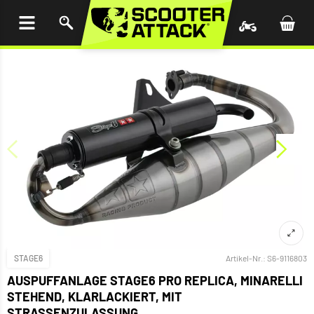
UM
HALT
INGEN
STAGE6
Artikel-Nr.:
S6-9116803
AUSPUFFANLAGE STAGE6 PRO REPLICA, MINARELLI
STEHEND, KLARLACKIERT, MIT
STRASSENZULASSUNG