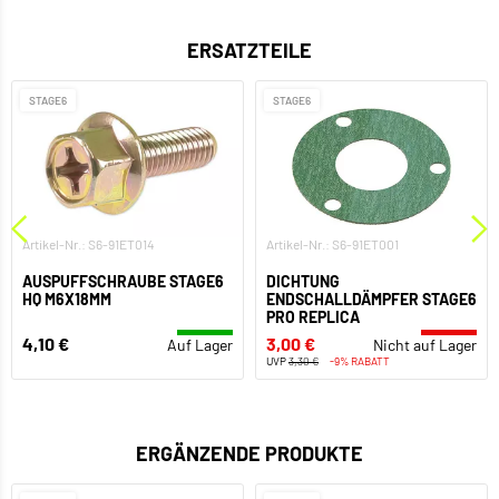
ERSATZTEILE
STAGE6
STAGE6
Artikel-Nr.: S6-91ET014
Artikel-Nr.: S6-91ET001
AUSPUFFSCHRAUBE STAGE6
DICHTUNG
HQ M6X18MM
ENDSCHALLDÄMPFER STAGE6
PRO REPLICA
4,10 €
3,00 €
Auf Lager
Nicht auf Lager
UVP
3,30 €
-9% RABATT
ERGÄNZENDE PRODUKTE