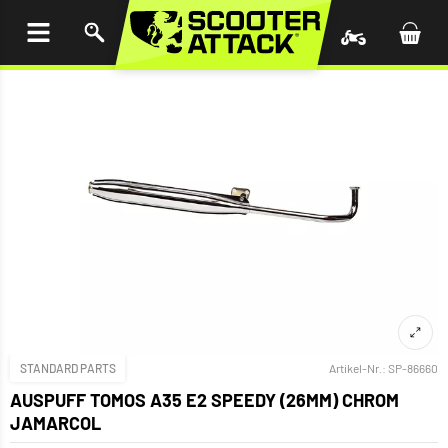
UM
HALT
INGEN
STANDARD PARTS
Artikel-Nr.:
SP-86660
AUSPUFF TOMOS A35 E2 SPEEDY (26MM) CHROM
JAMARCOL