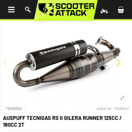
UM
HALT
INGEN
TECNIGAS
Artikel-Nr.:
TG0610141
AUSPUFF TECNIGAS RS II GILERA RUNNER 125CC /
180CC 2T