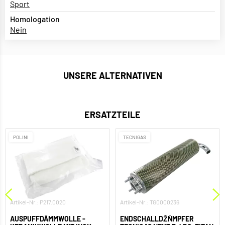
Sport
Homologation
Nein
UNSERE ALTERNATIVEN
ERSATZTEILE
POLINI
TECNIGAS
Artikel-Nr.: P217.0020
Artikel-Nr.: TG0000236
AUSPUFFDÄMMWOLLE -
ENDSCHALLDŽÑMPFER