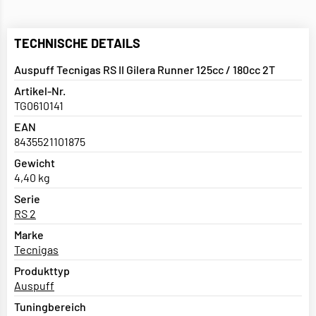
TECHNISCHE DETAILS
Auspuff Tecnigas RS II Gilera Runner 125cc / 180cc 2T
Artikel-Nr.
TG0610141
EAN
8435521101875
Gewicht
4,40 kg
Serie
RS 2
Marke
Tecnigas
Produkttyp
Auspuff
Tuningbereich