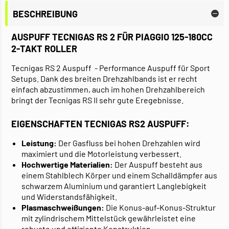
BESCHREIBUNG
AUSPUFF TECNIGAS RS 2 FÜR PIAGGIO 125-180CC
2-TAKT ROLLER
Tecnigas RS 2 Auspuff - Performance Auspuff für Sport
Setups. Dank des breiten Drehzahlbands ist er recht
einfach abzustimmen, auch im hohen Drehzahlbereich
bringt der Tecnigas RS II sehr gute Eregebnisse.
EIGENSCHAFTEN TECNIGAS RS2 AUSPUFF:
Leistung:
Der Gasfluss bei hohen Drehzahlen wird
maximiert und die Motorleistung verbessert.
Hochwertige Materialien:
Der Auspuff besteht aus
einem Stahlblech Körper und einem Schalldämpfer aus
schwarzem Aluminium und garantiert Langlebigkeit
und Widerstandsfähigkeit.
Plasmaschweißungen:
Die Konus-auf-Konus-Struktur
mit zylindrischem Mittelstück gewährleistet eine
robuste und effiziente Konstruktion.