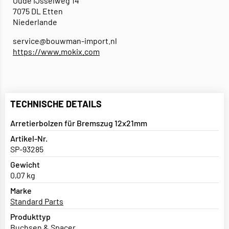
Oude IJsselweg 14
7075 DL Etten
Niederlande
service@bouwman-import.nl
https://www.mokix.com
TECHNISCHE DETAILS
Arretierbolzen für Bremszug 12x21mm
Artikel-Nr.
SP-93285
Gewicht
0,07 kg
Marke
Standard Parts
Produkttyp
Buchsen & Spacer