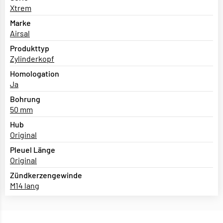
Xtrem
Marke
Airsal
Produkttyp
Zylinderkopf
Homologation
Ja
Bohrung
50 mm
Hub
Original
Pleuel Länge
Original
Zündkerzengewinde
M14 lang