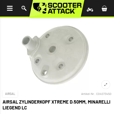
UM
HALT
INGEN
AIRSAL
Artikel-Nr.:
C04073450
AIRSAL ZYLINDERKOPF XTREME D.50MM, MINARELLI
LIEGEND LC